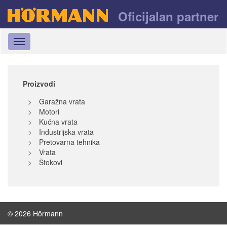
Oficijalan partner
Toggle
navigation
Proizvodi
Garažna vrata
Motori
Kućna vrata
Industrijska vrata
Pretovarna tehnika
Vrata
Štokovi
© 2026 Hörmann